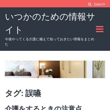
Skip
Search
to
いつかのための情報サ
content
イト
今後やってくる介護に備えて知っておきたい情報をまとめ
た
タグ:
誤嚥
介護をするときの注意点