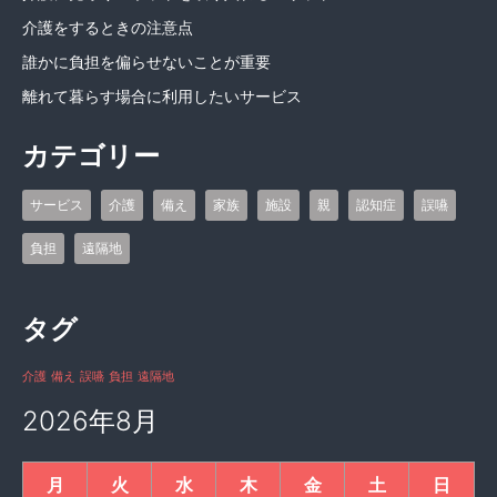
介護をするときの注意点
誰かに負担を偏らせないことが重要
離れて暮らす場合に利用したいサービス
カテゴリー
サービス
介護
備え
家族
施設
親
認知症
誤嚥
負担
遠隔地
タグ
介護
備え
誤嚥
負担
遠隔地
2026年8月
月
火
水
木
金
土
日