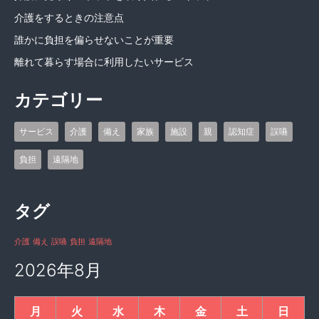
介護をするときの注意点
誰かに負担を偏らせないことが重要
離れて暮らす場合に利用したいサービス
カテゴリー
サービス
介護
備え
家族
施設
親
認知症
誤嚥
負担
遠隔地
タグ
介護
備え
誤嚥
負担
遠隔地
2026年8月
月
火
水
木
金
土
日