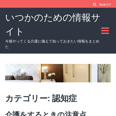
Skip
Search
to
いつかのための情報サ
content
イト
今後やってくる介護に備えて知っておきたい情報をまとめ
た
カテゴリー:
認知症
介護をするときの注意点