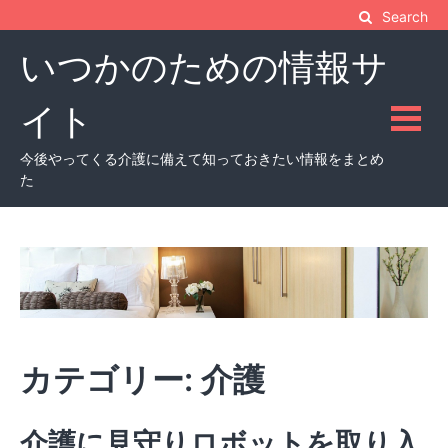
Skip
Search
to
いつかのための情報サ
content
イト
今後やってくる介護に備えて知っておきたい情報をまとめ
た
カテゴリー:
介護
介護に見守りロボットを取り入