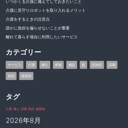
いつかくる介護に備えてしておきたいこと
介護に見守りロボットを取り入れるメリット
介護をするときの注意点
誰かに負担を偏らせないことが重要
離れて暮らす場合に利用したいサービス
カテゴリー
サービス
介護
備え
家族
施設
親
認知症
誤嚥
負担
遠隔地
タグ
介護
備え
誤嚥
負担
遠隔地
2026年8月